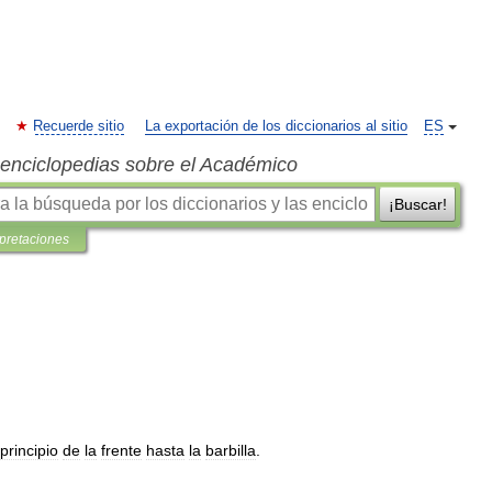
Recuerde sitio
La exportación de los diccionarios al sitio
ES
s enciclopedias sobre el Académico
¡Buscar!
rpretaciones
principio
de
la
frente
hasta
la
barbilla
.