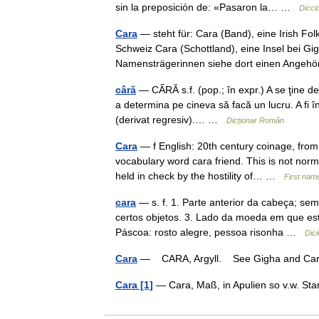
sin la preposición de: «Pasaron la… …
Dicci
Cara
— steht für: Cara (Band), eine Irish Fo
Schweiz Cara (Schottland), eine Insel bei Gi
Namensträgerinnen siehe dort einen Ang
câră
— CẤRĂ s.f. (pop.; în expr.) A se ţine de
a determina pe cineva să facă un lucru. A fi î
(derivat regresiv).… …
Dicționar Român
Cara
— f English: 20th century coinage, from 
vocabulary word cara friend. This is not norm
held in check by the hostility of… …
First nam
cara
— s. f. 1. Parte anterior da cabeça; sem
certos objetos. 3. Lado da moeda em que está
Páscoa: rosto alegre, pessoa risonha …
Dic
Cara
— CARA, Argyll. See Gigha and C
Cara [1]
— Cara, Maß, in Apulien so v.w. S