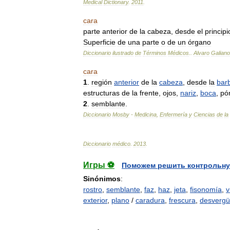
Medical
Dictionary
.
2011
.
cara
parte
anterior
de
la
cabeza
,
desde
el
principi
Superficie
de
una
parte
o
de
un
órgano
Diccionario
ilustrado
de
Términos
Médicos
.
.
Alvaro
Galiano
cara
1
.
región
anterior
de
la
cabeza
,
desde
la
barb
estructuras
de
la
frente
,
ojos
,
nariz
,
boca
,
pó
2
.
semblante
.
Diccionario
Mosby
-
Medicina
,
Enfermería
y
Ciencias
de
la
Diccionario
médico
.
2013
.
Игры ⚽
Поможем решить контрольну
Sinónimos
:
rostro
,
semblante
,
faz
,
haz
,
jeta
,
fisonomía
,
v
exterior
,
plano
/
caradura
,
frescura
,
desverg