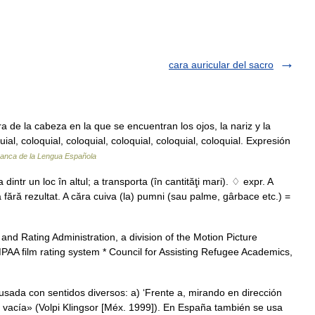
cara auricular del sacro
 de la cabeza en la que se encuentran los ojos, la nariz y la
ial, coloquial, coloquial, coloquial, coloquial, coloquial. Expresión
manca de la Lengua Española
intr un loc în altul; a transporta (în cantităţi mari). ♢ expr. A
a fără rezultat. A căra cuiva (la) pumni (sau palme, gârbace etc.) =
and Rating Administration, a division of the Motion Picture
MPAA film rating system * Council for Assisting Refugee Academics,
usada con sentidos diversos: a) ‘Frente a, mirando en dirección
a vacía» (Volpi Klingsor [Méx. 1999]). En España también se usa