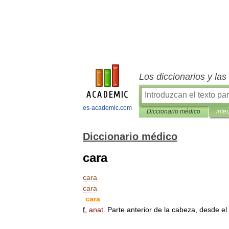
Los diccionarios y la
es-academic.com
Diccionario médico
inte
Diccionario médico
cara
cara
cara
cara
f
.
anat
.
Parte
anterior
de
la
cabeza
,
desde
el