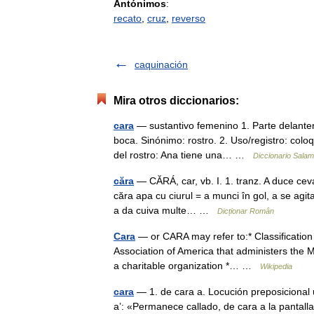
Antónimos
:
recato
,
cruz
,
reverso
caquinación
Mira otros diccionarios:
cara
— sustantivo femenino 1. Parte delantera
boca. Sinónimo: rostro. 2. Uso/registro: coloqu
del rostro: Ana tiene una… …
Diccionario Sala
căra
— CĂRÁ, car, vb. I. 1. tranz. A duce ceva d
căra apa cu ciurul = a munci în gol, a se agit
a da cuiva multe… …
Dicționar Român
Cara
— or CARA may refer to:* Classification 
Association of America that administers the 
a charitable organization *… …
Wikipedia
cara
— 1. de cara a. Locución preposicional 
a’: «Permanece callado, de cara a la pantall