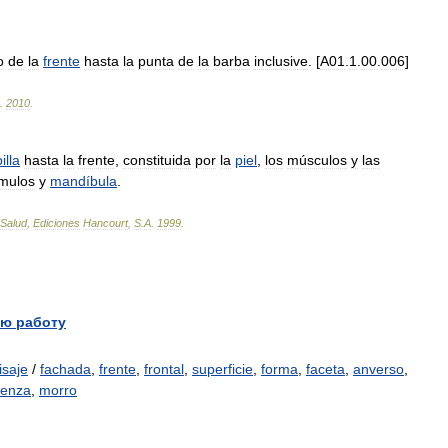
o
de
la
frente
hasta
la
punta
de
la
barba
inclusive
. [
A01
.
1
.
00
.
006
]
.
2010
.
illa
hasta
la
frente
,
constituida
por
la
piel
,
los
músculos
y
las
mulos
y
mandíbula
.
Salud
,
Ediciones
Hancourt
,
S
.
A
.
1999
.
ю работу
isaje
/
fachada
,
frente
,
frontal
,
superficie
,
forma
,
faceta
,
anverso
,
üenza
,
morro